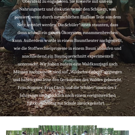
Obernfeld zu engagieren. Sie kreierte mit uns ein
Nahrungsnetz und diskutierte mit den Schülern, was
passiert, wenn durch menschlichen Einfluss Teile aus dem
Netz zerstört werden. Die Schüler*innen staunten, dass
dann schnell ein ganzes Ökosystem zusammenbrechen
kann. Außerdem wurde in einem Baumtheater nachgestellt,
wie die Stoffwechselprozesse in einem Baum ablaufen und
anschließend ein Baumquerschnitt experimentell
untersucht. Wir haben zudem eine Waldkauzjagd nach
Mäusen nachgestellt, sind auf „Wildschweinjagd“ gegangen
und haben ganz leise den Geräuschen des Waldes gelauscht.
Frau Sommer, Frau Czech und die Schüler*innen des 7.
Jahrgangs sind glücklich nach einem ereignisreichen
Exkursionstag zur Schule zurückgekehrt.