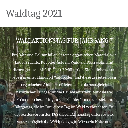
Waldtag 2021
WALDAKTIONSTAG FÜR JAHRGANG 7
Pro Jahr und Hektar fallen 4t totes organischen Material wie
Laub, Früchte, Kot oder Äste im Wald an. Doch wohin mit
diesem ganzen Abfall? Über 7 Milliarden Kleinstlebewesen
leben in einer Handvoll Waldboden und diese zersetzen den
organischen Abfall so effizient, dass daraus gleich
natürlicher Dünger für die Bäume entsteht. Mit diesem
Phänomen beschäftigen sich Schüler*innen des siebten
Jahrgangs, die im Juni einen Tag im Wald verbrachten. Da
der Förderverein der KGS diesen Aktionstag unterstützte,
war es möglich die Waldpädagogin Michaela Nolte aus